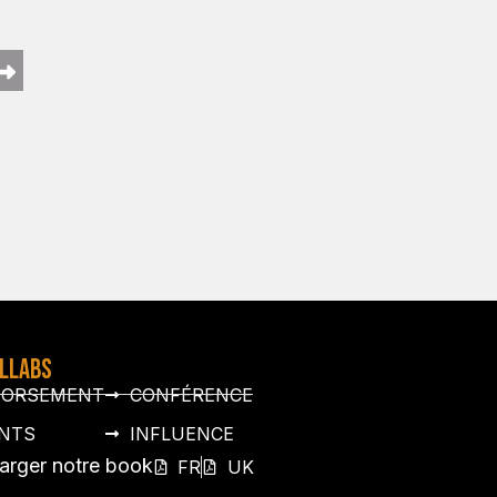
OLLABS
DORSEMENT
CONFÉRENCE
NTS
INFLUENCE
arger notre book
FR
UK