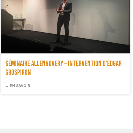
Séminaire Allen&Overy – Intervention d’Edgar
Grospiron
→ EN SAVOIR +