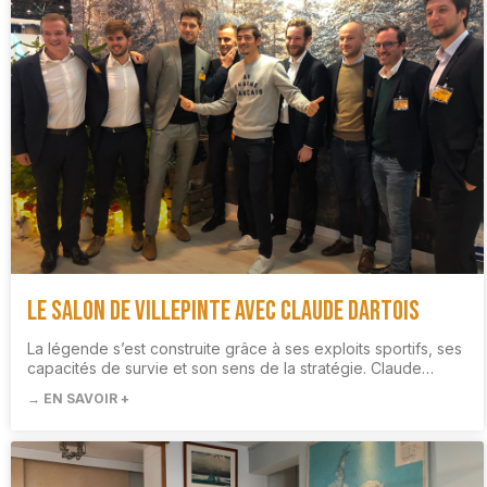
Le Salon de Villepinte avec Claude Dartois
La légende s’est construite grâce à ses exploits sportifs, ses
capacités de survie et son sens de la stratégie. Claude…
→ EN SAVOIR +