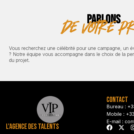
PARLONS
de votre pr
Vous recherchez une célébrité pour une campagne, un 
? Notre équipe vous accompagne dans le choix de la pers
du projet.
CONTACT
Bureau : +3
Mobile : +3
E-mail : con
L'AGENCE DES TALENTS