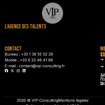
L'AGENCE DES TALENTS
CONTACT
N
N
TA
CO
Bureau : +33 1 39 55 02 29
Mobile : +33 6 23 48 41 66
E-mail : contact@vip-consulting.fr
Té
no
b
2026 © VIP-Consulting
Mentions légales