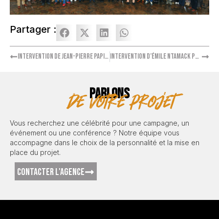
Partager :
Intervention de Jean-Pierre Papin pour GDRF
Intervention d’Émile Ntamack pour GRDF
PARLONS
de votre projet
Vous recherchez une célébrité pour une campagne, un
événement ou une conférence ? Notre équipe vous
accompagne dans le choix de la personnalité et la mise en
place du projet.
CONTACTER L'AGENCE