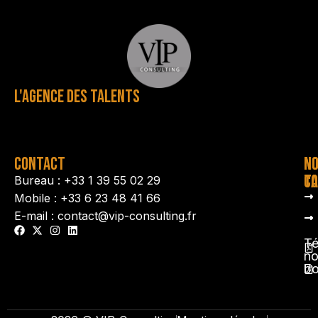
L'AGENCE DES TALENTS
CONTACT
N
N
TA
CO
Bureau : +33 1 39 55 02 29
Mobile : +33 6 23 48 41 66
E-mail : contact@vip-consulting.fr
Té
no
b