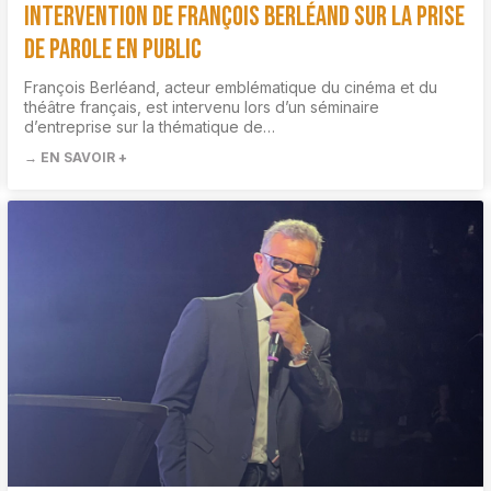
Intervention de François Berléand sur la prise
de parole en public
François Berléand, acteur emblématique du cinéma et du
théâtre français, est intervenu lors d’un séminaire
d’entreprise sur la thématique de…
→ EN SAVOIR +