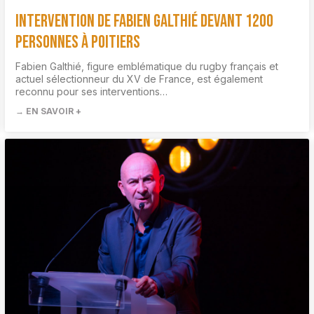
Intervention de Fabien Galthié devant 1200
personnes à Poitiers
Fabien Galthié, figure emblématique du rugby français et
actuel sélectionneur du XV de France, est également
reconnu pour ses interventions…
→ EN SAVOIR +