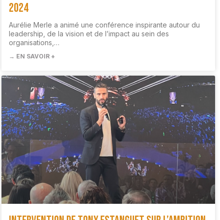
2024
Aurélie Merle a animé une conférence inspirante autour du
leadership, de la vision et de l’impact au sein des
organisations,…
→ EN SAVOIR +