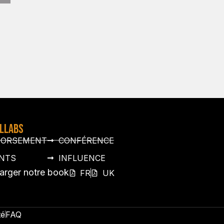
OLLABS
DORSEMENT
CONFÉRENCE
NTS
INFLUENCE
arger notre book
FR
UK
té
FAQ