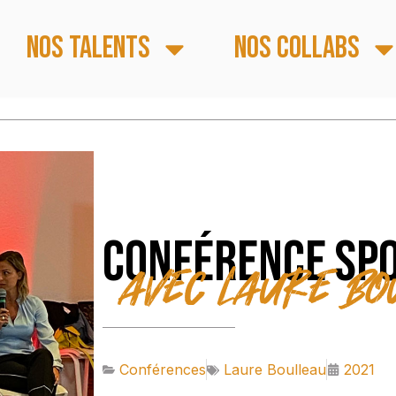
Nos talents
Nos collabs
Conférence spo
avec Laure Bo
Conférences
Laure Boulleau
2021