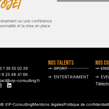
ojet
événement ou une conférence
onnalité et la mise en place
NOS TALENTS
NOS C
3 1 39 55 02 29
SPORT
EN
3 6 23 48 41 66
ENTERTAINMENT
EVE
tact@vip-consulting.fr
Téléch
© VIP-Consulting
Mentions légales
Politique de confidentiali