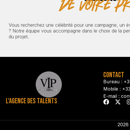
de votre pr
Vous recherchez une célébrité pour une campagne, un 
? Notre équipe vous accompagne dans le choix de la pers
du projet.
CONTACT
Bureau : +3
Mobile : +3
E-mail : con
L'AGENCE DES TALENTS
2026 