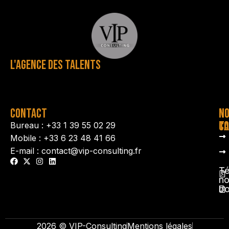
L'AGENCE DES TALENTS
CONTACT
N
N
TA
CO
Bureau : +33 1 39 55 02 29
Mobile : +33 6 23 48 41 66
E-mail : contact@vip-consulting.fr
Té
no
b
2026 © VIP-Consulting
Mentions légales