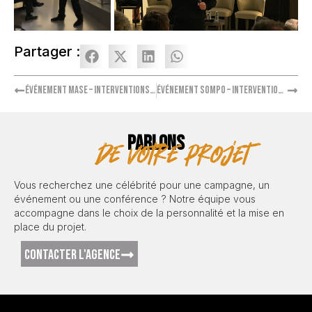
Partager :
Événement MASE – Interventions de Stéphane Rotenberg et Laurent Combalbert
Événement SOMPO – Intervention de Jean-François Piège
PARLONS
de votre projet
Vous recherchez une célébrité pour une campagne, un
événement ou une conférence ? Notre équipe vous
accompagne dans le choix de la personnalité et la mise en
place du projet.
CONTACTER L'AGENCE