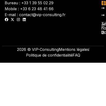
TA
CO
Bureau : +33 1 39 55 02 29
Mobile : +33 6 23 48 41 66
E-mail : contact@vip-consulting.fr
Té
no
b
2026 © VIP-Consulting
Mentions légales
Politique de confidentialité
FAQ