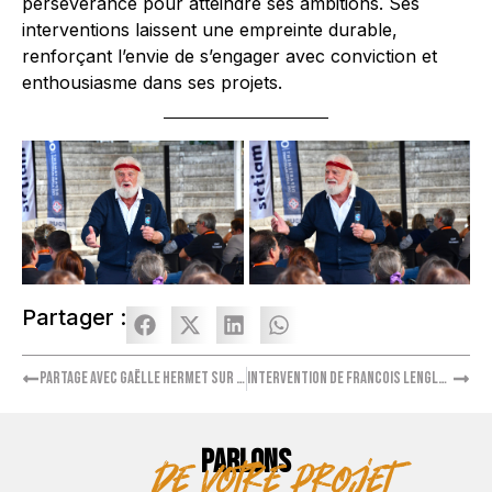
persévérance pour atteindre ses ambitions. Ses
interventions laissent une empreinte durable,
renforçant l’envie de s’engager avec conviction et
enthousiasme dans ses projets.
Partager :
Partage avec Gaëlle Hermet sur l’esprit d’équipe
Intervention de Francois Lenglet sur la nouvelle donne de l’industrie mondiale
PARLONS
de votre projet