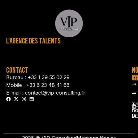
L'AGENCE DES TALENTS
CONTACT
N
N
TA
CO
Bureau : +33 1 39 55 02 29
Mobile : +33 6 23 48 41 66
E-mail : contact@vip-consulting.fr
Té
no
b
2026 © VIP-Consulting
Mentions légales