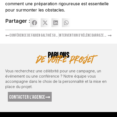
comment une préparation rigoureuse est essentielle
pour surmonter les obstacles.
Partager :
Conférence de Fabien Galthié sur la performance collective
Intervention d’Hélène Darroze sur la simplicité
PARLONS
de votre projet
Vous recherchez une célébrité pour une campagne, un
événement ou une conférence ? Notre équipe vous
accompagne dans le choix de la personnalité et la mise en
place du projet.
CONTACTER L'AGENCE