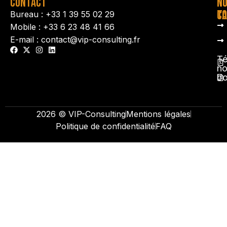
CONTACT
N
N
TA
CO
Bureau : +33 1 39 55 02 29
Mobile : +33 6 23 48 41 66
E-mail : contact@vip-consulting.fr
Té
no
b
2026 © VIP-Consulting
Mentions légales
Politique de confidentialité
FAQ