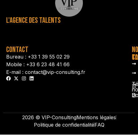
L'AGENCE DES TALENTS
CONTACT
N
N
TA
CO
Bureau : +33 1 39 55 02 29
Mobile : +33 6 23 48 41 66
E-mail : contact@vip-consulting.fr
Té
no
b
2026 © VIP-Consulting
Mentions légales
Politique de confidentialité
FAQ