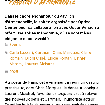
Pavillon D’Armenonville
Dans le cadre enchanteur du Pavillon
d’Armenonville, la soirée organisée par Optical
Center pour sa collaboration avec Oscar Version a
offert une soirée mémorable, où se sont mêlés
élégance et convivialité.
Events
Carla Lazzari
,
Cartman
,
Chris Marques
,
Claire
Romain
,
Djibril Cissé
,
Élodie Fontan
,
Esther
Abrami
,
Laurent Maistret
2025
Au coeur de Paris, cet événement a réuni un casting
prestigieux, dont Chris Marques, le danseur iconique,
Laurent Maistret, l’aventurier toujours prêt à relever
des nouveaux défis et Cartman, l’humoriste acteur.
Parmi les invités de marque, on retrouvait également