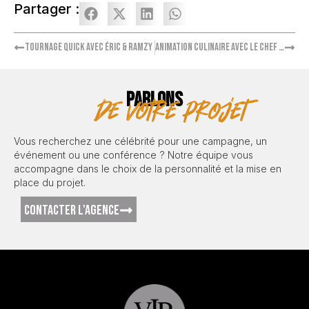
Partager :
Tournage Quick avec Éric & Ramzy
Animation culinaire avec le chef Michel Sarran
PARLONS
de votre projet
Vous recherchez une célébrité pour une campagne, un
événement ou une conférence ? Notre équipe vous
accompagne dans le choix de la personnalité et la mise en
place du projet.
CONTACTER L'AGENCE