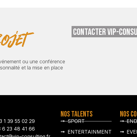
CONTACTER VIP-CONSU
ojet
événement ou une conférence
onnalité et la mise en place
NOS TALENTS
NOS C
3 1 39 55 02 29
SPORT
EN
3 6 23 48 41 66
ENTERTAINMENT
EVE
tact@vip-consulting.fr