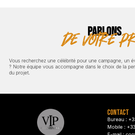
PARLONS
de votre pr
Vous recherchez une célébrité pour une campagne, un 
? Notre équipe vous accompagne dans le choix de la pers
du projet.
CONTACT
Bureau : +3
Mobile : +3
E-mail : con