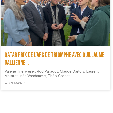
Qatar Prix de l’Arc de Triomphe avec Guillaume
Gallienne…
Valérie Trierweiler, Rod Paradot, Claude Dartois, Laurent
Maistret, Inès Vandamme, Théo Cosset.
→ EN SAVOIR +