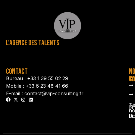
L'AGENCE DES TALENTS
CONTACT
N
N
TA
CO
Bureau : +33 1 39 55 02 29
Mobile : +33 6 23 48 41 66
E-mail : contact@vip-consulting.fr
Té
no
b