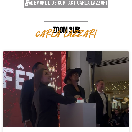
Demande de contact Carla Lazzari
ZOOM SUR
Carla Lazzari