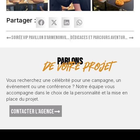
Partager :
Soirée VIP Pavillon D’Armenonville
Dédicaces et parcours aventure avec Laurent Maistret
PARLONS
de votre projet
Vous recherchez une célébrité pour une campagne, un
événement ou une conférence ? Notre équipe vous
accompagne dans le choix de la personnalité et la mise en
place du projet.
CONTACTER L'AGENCE