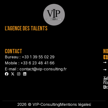
L'AGENCE DES TALENTS
CONTACT
N
N
TA
CO
Bureau : +33 1 39 55 02 29
Mobile : +33 6 23 48 41 66
E-mail : contact@vip-consulting.fr
Té
no
b
2026 © VIP-Consulting
Mentions légales