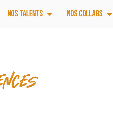
Nos talents
Nos collabs
LABS
ences