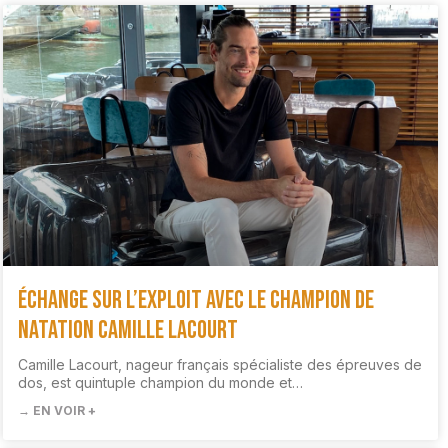
Échange sur l’exploit avec le champion de
natation Camille Lacourt
Camille Lacourt, nageur français spécialiste des épreuves de
dos, est quintuple champion du monde et…
→ EN VOIR +