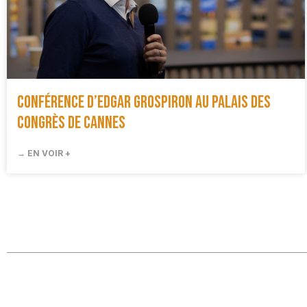
Conférence d’Edgar Grospiron au Palais des
Congrès de Cannes
→ EN VOIR +