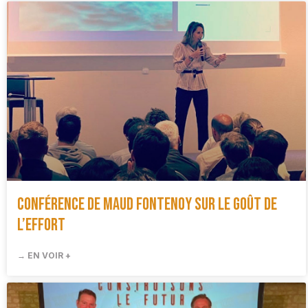
Conférence de Maud Fontenoy sur le goût de
l’effort
→ EN VOIR +