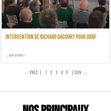
Intervention de Richard Dacoury pour GRDF
→ EN VOIR +
← Préc. |
1
2
3
4
5
| Suiv.→
NOS PRINCIPAUX