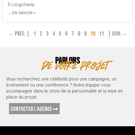
À Longchamp.
→ EN SAVOIR +
← Préc. |
1
2
3
4
5
6
7
8
9
10
11
| Suiv.→
PARLONS
de votre projet
Vous recherchez une célébrité pour une campagne, un
événement ou une conférence ? Notre équipe vous
accompagne dans le choix de la personnalité et la mise en
place du projet.
CONTACTER L'AGENCE