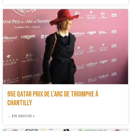
95e Qatar Prix de l’Arc de Triomphe à
Chantilly
→ EN SAVOIR +