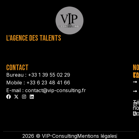
L'AGENCE DES TALENTS
CONTACT
N
N
TA
CO
Bureau : +33 1 39 55 02 29
Mobile : +33 6 23 48 41 66
E-mail : contact@vip-consulting.fr
Té
no
b
2026 © VIP-Consulting
Mentions légales