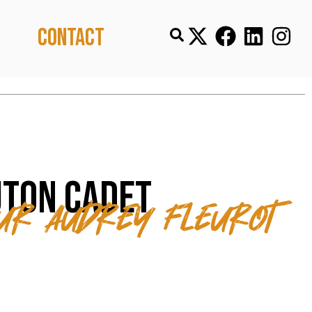
Contact
ton Cadet
eur Audrey Fleurot