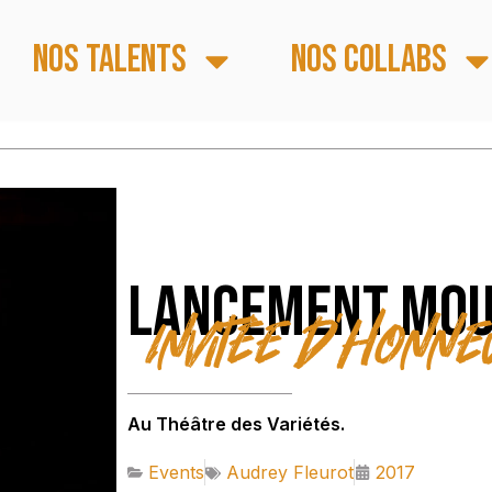
Nos talents
Nos collabs
Lancement Mou
Invitée d’honn
Au Théâtre des Variétés.
Events
Audrey Fleurot
2017