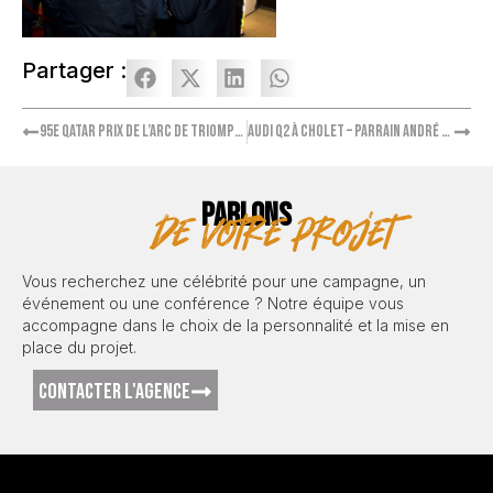
Partager :
95e Qatar Prix de l’Arc de Triomphe à Chantilly
Audi Q2 à Cholet – Parrain André Manoukian
PARLONS
de votre projet
Vous recherchez une célébrité pour une campagne, un
événement ou une conférence ? Notre équipe vous
accompagne dans le choix de la personnalité et la mise en
place du projet.
CONTACTER L'AGENCE