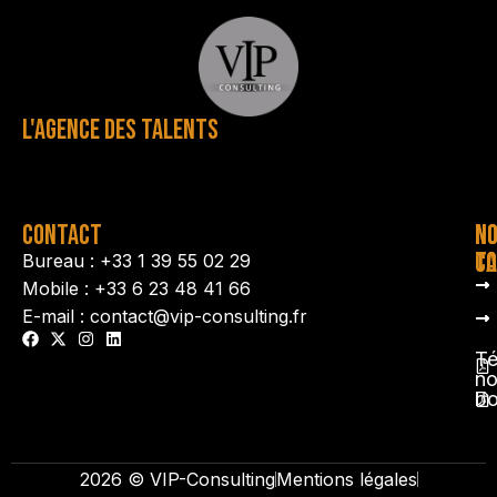
L'AGENCE DES TALENTS
CONTACT
N
N
TA
CO
Bureau : +33 1 39 55 02 29
Mobile : +33 6 23 48 41 66
E-mail : contact@vip-consulting.fr
Té
no
b
2026 © VIP-Consulting
Mentions légales