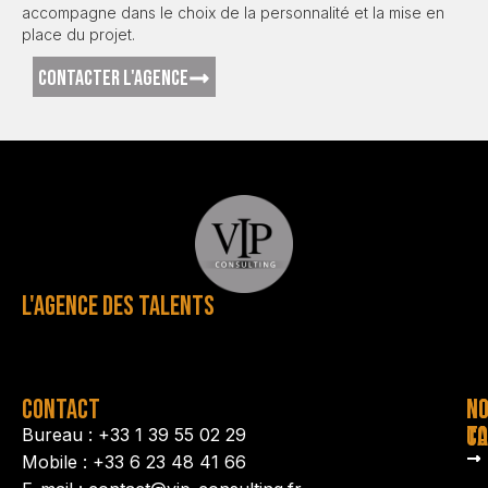
accompagne dans le choix de la personnalité et la mise en
place du projet.
CONTACTER L'AGENCE
L'AGENCE DES TALENTS
CONTACT
N
N
TA
CO
Bureau : +33 1 39 55 02 29
Mobile : +33 6 23 48 41 66