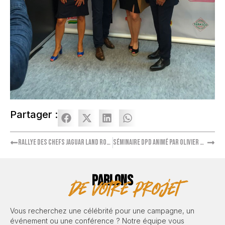
Partager :
Rallye des Chefs Jaguar Land Rover avec Philippe Etchebest
Séminaire DPD animé par Olivier Minne
PARLONS
de votre projet
Vous recherchez une célébrité pour une campagne, un
événement ou une conférence ? Notre équipe vous