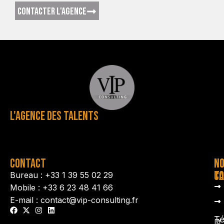
CONTACTER L'AGENCE
L'AGENCE DES TALENTS
CONTACT
N
N
TA
CO
Bureau : +33 1 39 55 02 29
Mobile : +33 6 23 48 41 66
E-mail : contact@vip-consulting.fr
Té