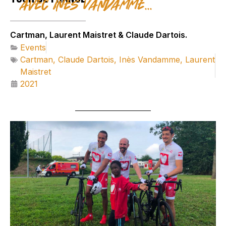
avec Inès Vandamme...
Cartman, Laurent Maistret & Claude Dartois.
Events
Cartman
,
Claude Dartois
,
Inès Vandamme
,
Laurent
Maistret
2021