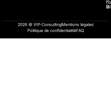
no
b
2026 © VIP-Consulting
Mentions légales
Politique de confidentialité
FAQ