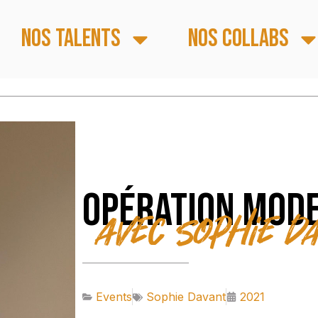
Nos talents
Nos collabs
Opération mod
avec Sophie Da
Events
Sophie Davant
2021