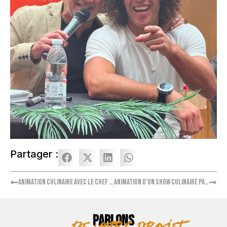
Partager :
Animation culinaire avec le chef Michel Sarran
Animation d’un show culinaire par Norbert Tarayre
PARLONS