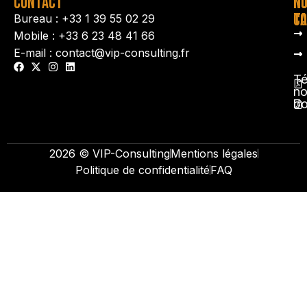
CONTACT
N
N
TA
CO
Bureau : +33 1 39 55 02 29
Mobile : +33 6 23 48 41 66
E-mail : contact@vip-consulting.fr
Té
no
b
2026 © VIP-Consulting
Mentions légales
Politique de confidentialité
FAQ