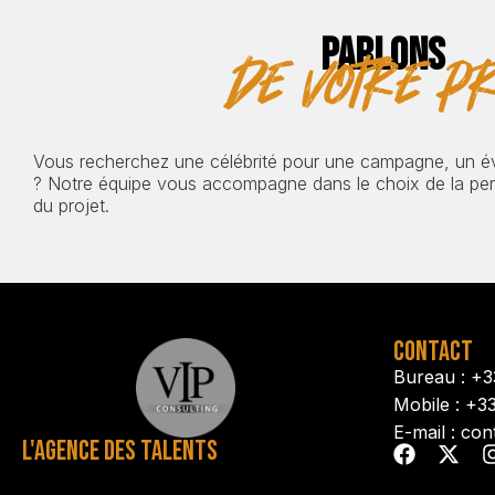
PARLONS
de votre pr
Vous recherchez une célébrité pour une campagne, un 
? Notre équipe vous accompagne dans le choix de la pers
du projet.
CONTACT
Bureau : +3
Mobile : +3
E-mail : con
L'AGENCE DES TALENTS