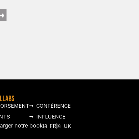
OLLABS
DORSEMENT
CONFÉRENCE
NTS
INFLUENCE
arger notre book
FR
UK