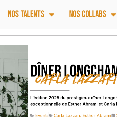
Nos talents
Nos collabs
Dîner Longcha
Carla Lazzari
L’édition 2025 du prestigieux dîner Long
exceptionnelle de Esther Abrami et Carla 
Events
Carla Lazzari
,
Esther Abrami