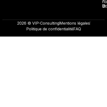
no
b
2026 © VIP-Consulting
Mentions légales
Politique de confidentialité
FAQ