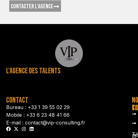
CONTACTER L'AGENCE
L'AGENCE DES TALENTS
CONTACT
N
N
TA
CO
Bureau : +33 1 39 55 02 29
Mobile : +33 6 23 48 41 66
E-mail : contact@vip-consulting.fr
Té