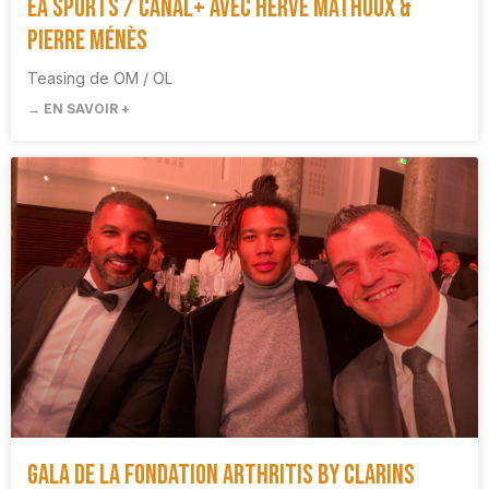
EA Sports / Canal+ avec Hervé Mathoux &
Pierre Ménès
Teasing de OM / OL
→ EN SAVOIR +
Gala de la Fondation Arthritis by Clarins