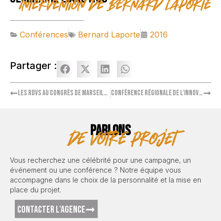
Intervention de Bernard Laporte
Conférences
Bernard Laporte
2016
Partager :
Les RDVs au Congrès de Marseille – Intervention de Cyril Lignac
Conférence régionale de l’innovation – Intervention de l’économiste Elie Cohen
PARLONS
de votre projet
Vous recherchez une célébrité pour une campagne, un
événement ou une conférence ? Notre équipe vous
accompagne dans le choix de la personnalité et la mise en
place du projet.
CONTACTER L'AGENCE