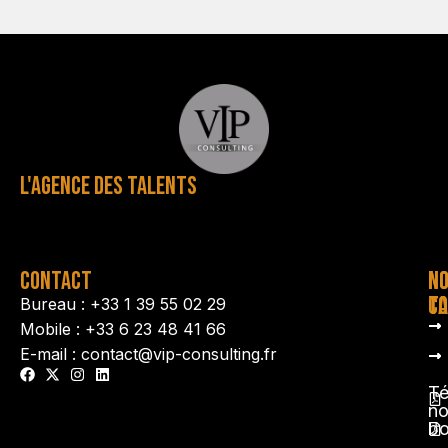
L'AGENCE DES TALENTS
CONTACT
N
N
TA
CO
Bureau : +33 1 39 55 02 29
Mobile : +33 6 23 48 41 66
E-mail : contact@vip-consulting.fr
Té
no
b