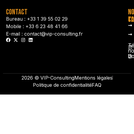
CONTACT
N
N
TA
CO
Bureau : +33 1 39 55 02 29
Mobile : +33 6 23 48 41 66
E-mail : contact@vip-consulting.fr
Té
no
b
2026 © VIP-Consulting
Mentions légales
Politique de confidentialité
FAQ