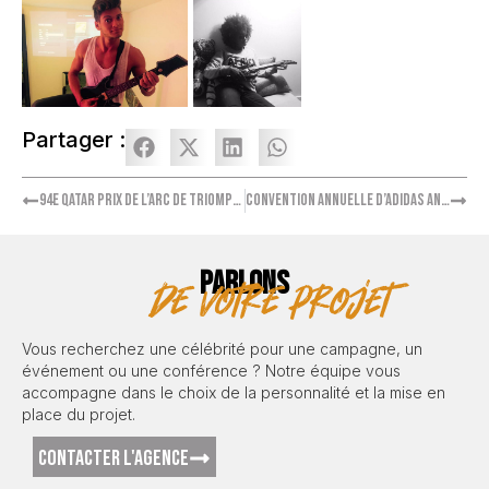
Partager :
94e Qatar Prix de l’Arc de Triomphe – Ambassadrice Virginie Ledoyen
Convention annuelle d’Adidas animée par Hervé Mathoux
PARLONS
de votre projet
Vous recherchez une célébrité pour une campagne, un
événement ou une conférence ? Notre équipe vous
accompagne dans le choix de la personnalité et la mise en
place du projet.
CONTACTER L'AGENCE