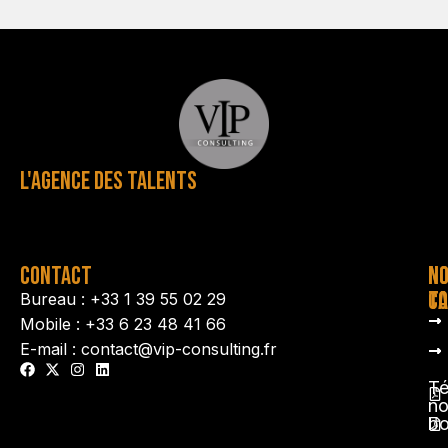
L'AGENCE DES TALENTS
CONTACT
N
N
TA
CO
Bureau : +33 1 39 55 02 29
Mobile : +33 6 23 48 41 66
E-mail : contact@vip-consulting.fr
Té
no
b