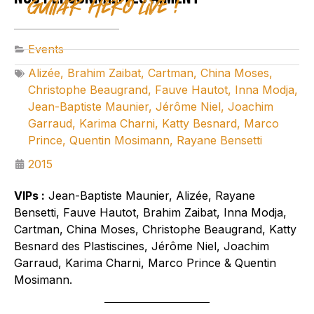
Guitar Hero Live !
Events
Alizée
,
Brahim Zaibat
,
Cartman
,
China Moses
,
Christophe Beaugrand
,
Fauve Hautot
,
Inna Modja
,
Jean-Baptiste Maunier
,
Jérôme Niel
,
Joachim
Garraud
,
Karima Charni
,
Katty Besnard
,
Marco
Prince
,
Quentin Mosimann
,
Rayane Bensetti
2015
VIPs :
Jean-Baptiste Maunier, Alizée, Rayane
Bensetti, Fauve Hautot, Brahim Zaibat, Inna Modja,
Cartman, China Moses, Christophe Beaugrand, Katty
Besnard des Plastiscines, Jérôme Niel, Joachim
Garraud, Karima Charni, Marco Prince & Quentin
Mosimann.