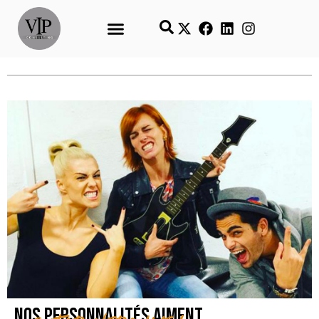
Nos personnalités aiment