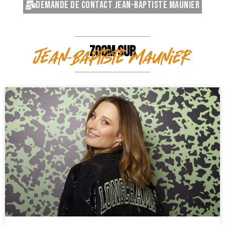
Demande de contact Jean-Baptiste Maunier
ZOOM SUR
Jean-Baptiste Maunier