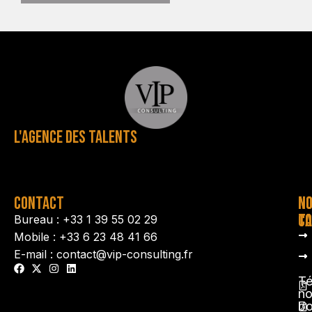
L'AGENCE DES TALENTS
CONTACT
N
N
TA
CO
Bureau : +33 1 39 55 02 29
Mobile : +33 6 23 48 41 66
E-mail : contact@vip-consulting.fr
Té
no
b