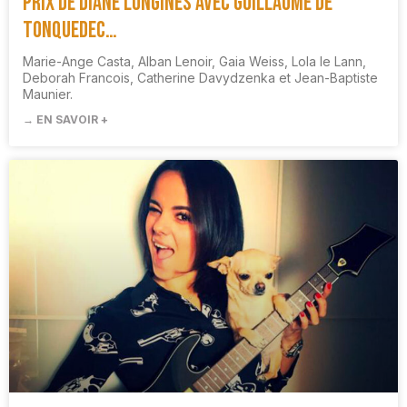
Prix de Diane Longines avec Guillaume de
Tonquedec…
Marie-Ange Casta, Alban Lenoir, Gaia Weiss, Lola le Lann,
Deborah Francois, Catherine Davydzenka et Jean-Baptiste
Maunier.
→ EN SAVOIR +