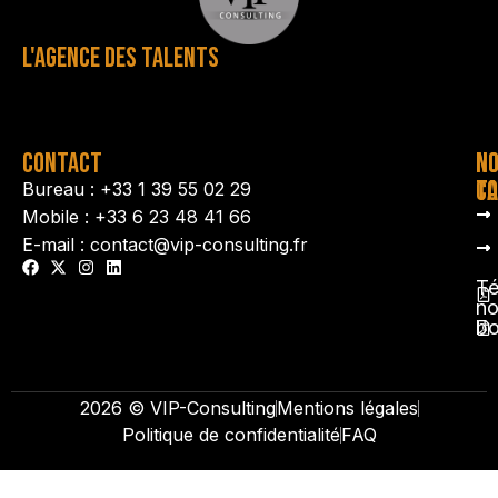
L'AGENCE DES TALENTS
CONTACT
N
N
TA
CO
Bureau : +33 1 39 55 02 29
Mobile : +33 6 23 48 41 66
E-mail : contact@vip-consulting.fr
Té
no
b
2026 © VIP-Consulting
Mentions légales
Politique de confidentialité
FAQ