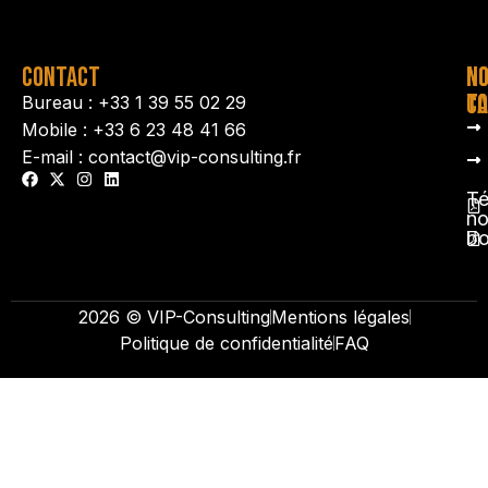
CONTACT
N
N
TA
CO
Bureau : +33 1 39 55 02 29
Mobile : +33 6 23 48 41 66
E-mail : contact@vip-consulting.fr
Té
no
b
2026 © VIP-Consulting
Mentions légales
Politique de confidentialité
FAQ