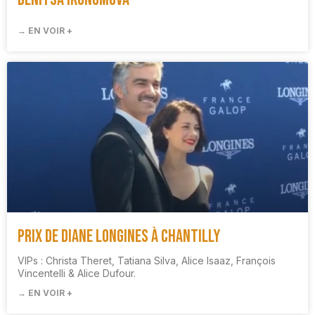
→ EN VOIR +
Prix de Diane Longines à Chantilly
VIPs : Christa Theret, Tatiana Silva, Alice Isaaz, François
Vincentelli & Alice Dufour.
→ EN VOIR +