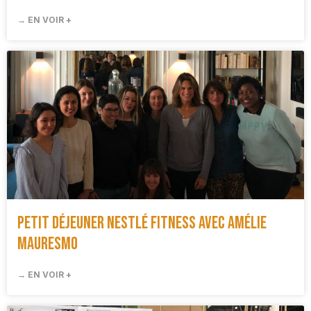
→ EN VOIR +
Petit Déjeuner Nestlé Fitness avec Amélie
Mauresmo
→ EN VOIR +