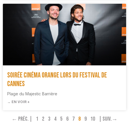
Soirée cinéma Orange lors du Festival de
Cannes
Plage du Majestic Barrière
→ EN VOIR +
← Préc. |
1
2
3
4
5
6
7
8
9
10
| Suiv.→