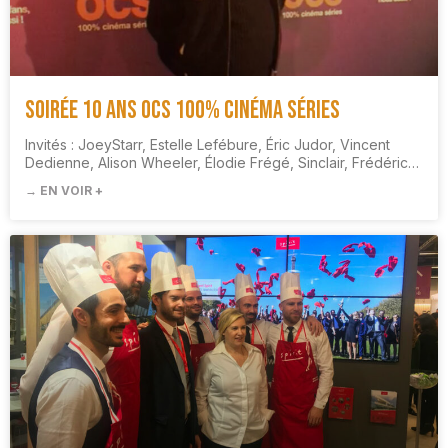
Soirée 10 ans OCS 100% Cinéma Séries
Invités : JoeyStarr, Estelle Lefébure, Éric Judor, Vincent
Dedienne, Alison Wheeler, Élodie Frégé, Sinclair, Frédéric…
→ EN VOIR +