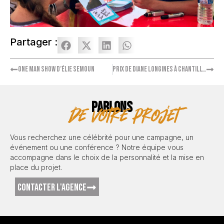
Partager :
One man show d’Élie Semoun
Prix de Diane Longines à Chantilly – Ambassadrice Élodie Fontan
PARLONS
de votre projet
Vous recherchez une célébrité pour une campagne, un
événement ou une conférence ? Notre équipe vous
accompagne dans le choix de la personnalité et la mise en
place du projet.
CONTACTER L'AGENCE