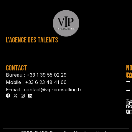
L'AGENCE DES TALENTS
CONTACT
N
N
TA
CO
Bureau : +33 1 39 55 02 29
Mobile : +33 6 23 48 41 66
E-mail : contact@vip-consulting.fr
Té
no
b