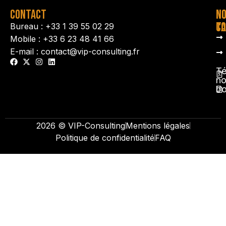
CONTACT
N
N
TA
CO
Bureau : +33 1 39 55 02 29
Mobile : +33 6 23 48 41 66
E-mail : contact@vip-consulting.fr
Té
no
b
2026 © VIP-Consulting
Mentions légales
Politique de confidentialité
FAQ