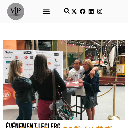
Événement Leclerc