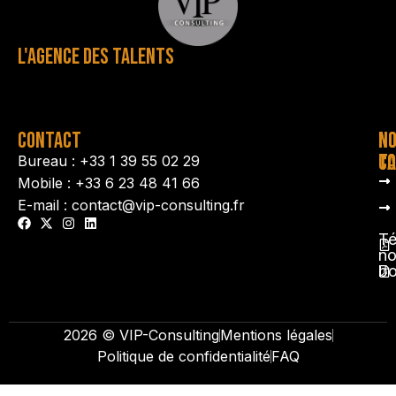
L'AGENCE DES TALENTS
CONTACT
N
N
TA
CO
Bureau : +33 1 39 55 02 29
Mobile : +33 6 23 48 41 66
E-mail : contact@vip-consulting.fr
Té
no
b
2026 © VIP-Consulting
Mentions légales
Politique de confidentialité
FAQ