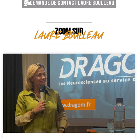
Demande de contact Laure Boulleau
ZOOM SUR
Laure Boulleau