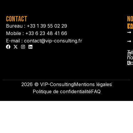
CONTACT
N
N
TA
CO
Bureau : +33 1 39 55 02 29
Mobile : +33 6 23 48 41 66
E-mail : contact@vip-consulting.fr
Té
no
b
2026 © VIP-Consulting
Mentions légales
Politique de confidentialité
FAQ