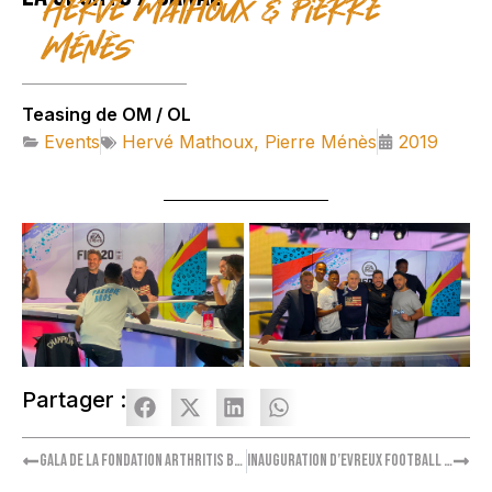
Hervé Mathoux & Pierre
Ménès
Teasing de OM / OL
Events
Hervé Mathoux
,
Pierre Ménès
2019
Partager :
Gala de la Fondation Arthritis by Clarins
Inauguration d’Evreux Football Club avec l’intervention de Habib Beye