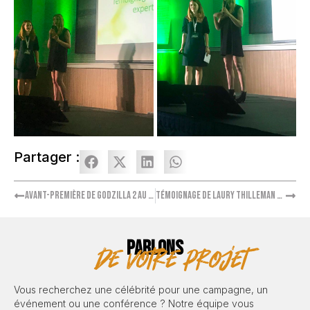
Partager :
Avant-première de Godzilla 2 au Grand Rex
Témoignage de Laury Thilleman durant le séminaire d’Arkopharma
PARLONS
de votre projet
Vous recherchez une célébrité pour une campagne, un
événement ou une conférence ? Notre équipe vous