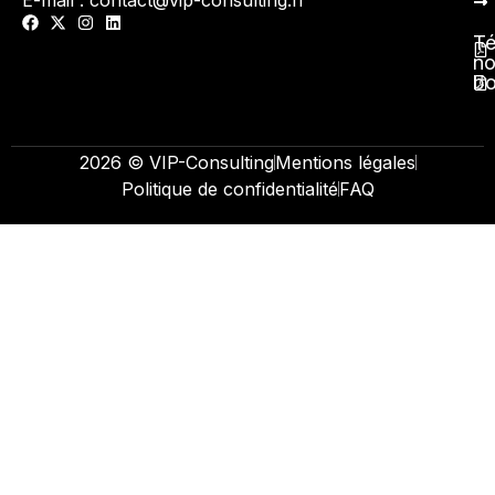
Té
no
b
2026 © VIP-Consulting
Mentions légales
Politique de confidentialité
FAQ