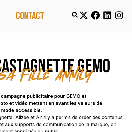
Contact
Castagnette GEMO
 sa fille Annily
une campagne publicitaire pour GEMO et
to et vidéo mettant en avant les valeurs de
de mode accessible.
nette, Alizée et Annily a permis de créer des contenus
 et aux supports de communication de la marque, en
èrement appréciée du public.