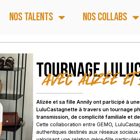
Nos talents
Nos collabs
Tournage Lulu
avec Alizée et
Alizée et sa fille Annily ont participé à 
LuluCastagnette à travers un tournage pho
transmission, de complicité familiale et 
Cette collaboration entre GEMO, LuluCastag
authentiques destinés aux réseaux sociaux
valorisant une relation mère-fille particuli