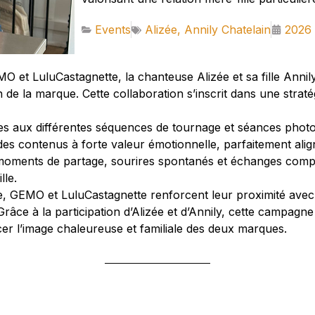
Events
Alizée
,
Annily Chatelain
2026
 et LuluCastagnette, la chanteuse Alizée et sa fille Annil
n de la marque. Cette collaboration s’inscrit dans une stra
tées aux différentes séquences de tournage et séances phot
des contenus à forte valeur émotionnelle, parfaitement alig
 moments de partage, sourires spontanés et échanges comp
lle.
ce, GEMO et LuluCastagnette renforcent leur proximité av
âce à la participation d’Alizée et d’Annily, cette campagne b
cer l’image chaleureuse et familiale des deux marques.