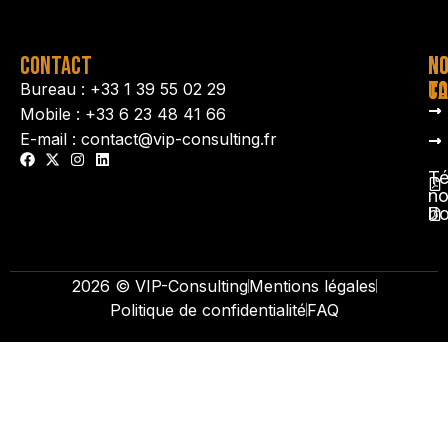
CONTACT
N
N
TA
CO
Bureau : +33 1 39 55 02 29
Mobile : +33 6 23 48 41 66
E-mail : contact@vip-consulting.fr
Té
no
b
2026 © VIP-Consulting
Mentions légales
Politique de confidentialité
FAQ