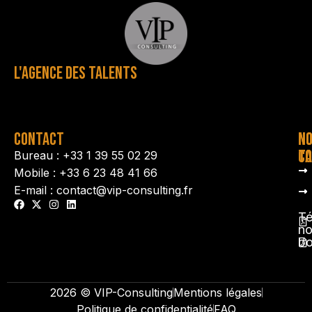
L'AGENCE DES TALENTS
CONTACT
N
N
TA
CO
Bureau : +33 1 39 55 02 29
Mobile : +33 6 23 48 41 66
E-mail : contact@vip-consulting.fr
Té
no
b
2026 © VIP-Consulting
Mentions légales
Politique de confidentialité
FAQ