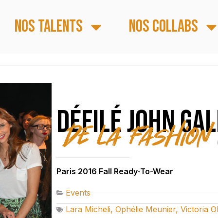
Nos talents
Nos collabs
Défilé John Ga
de la Fashion 
Paris 2016 Fall Ready-To-Wear
Events
Lara Micheli
,
Ophélie Meunier
,
Victoria O