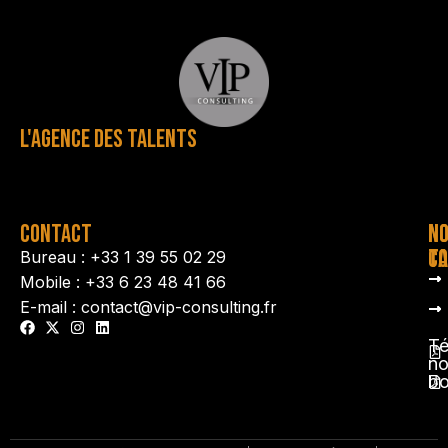
L'AGENCE DES TALENTS
CONTACT
N
N
TA
CO
Bureau : +33 1 39 55 02 29
Mobile : +33 6 23 48 41 66
E-mail : contact@vip-consulting.fr
Té
no
b