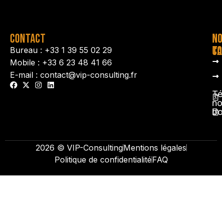
CONTACT
N
N
TA
CO
Bureau : +33 1 39 55 02 29
Mobile : +33 6 23 48 41 66
E-mail : contact@vip-consulting.fr
Té
no
b
2026 © VIP-Consulting
Mentions légales
Politique de confidentialité
FAQ