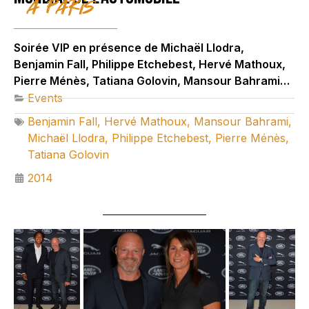
à Paris
Soirée VIP en présence de Michaël Llodra,
Benjamin Fall, Philippe Etchebest, Hervé Mathoux,
Pierre Ménès, Tatiana Golovin, Mansour Bahrami…
Events
Benjamin Fall
,
Hervé Mathoux
,
Mansour Bahrami
,
Michaël Llodra
,
Philippe Etchebest
,
Pierre Ménès
,
Tatiana Golovin
2014