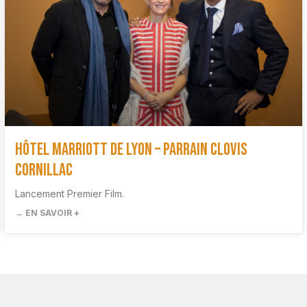
Hôtel Marriott de Lyon – Parrain Clovis
Cornillac
Lancement Premier Film.
→ EN SAVOIR +