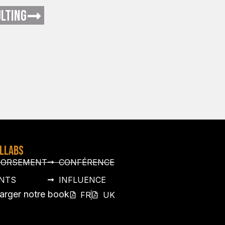
LTING
OLLABS
DORSEMENT
CONFÉRENCE
NTS
INFLUENCE
arger notre book
FR
UK