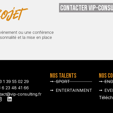
CONTACTER VIP-CONSU
ojet
événement ou une conférence
onnalité et la mise en place
NOS TALENTS
NOS C
3 1 39 55 02 29
SPORT
EN
3 6 23 48 41 66
ENTERTAINMENT
EVE
tact@vip-consulting.fr
Téléch