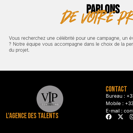
PARLONS
de votre pr
Vous recherchez une célébrité pour une campagne, un 
? Notre équipe vous accompagne dans le choix de la pers
du projet.
CONTACT
Bureau : +3
Mobile : +3
E-mail : con
L'AGENCE DES TALENTS