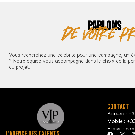
PARLONS
de votre pr
Vous recherchez une célébrité pour une campagne, un 
? Notre équipe vous accompagne dans le choix de la pers
du projet.
CONTACT
Bureau : +3
Mobile : +3
E-mail : con
L'AGENCE DES TALENTS