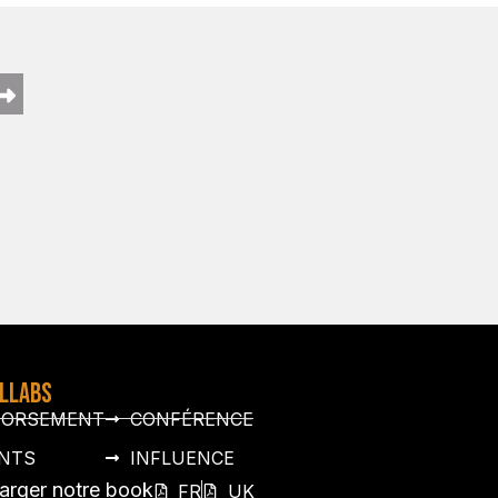
OLLABS
DORSEMENT
CONFÉRENCE
NTS
INFLUENCE
arger notre book
FR
UK