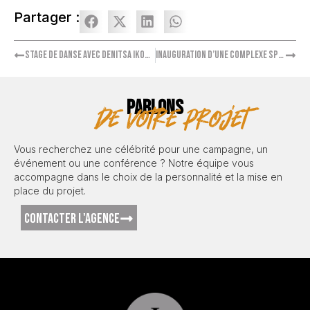
Partager :
Stage de danse avec Denitsa Ikonomova
Inauguration d’une complexe sportif avec Emmanuel Petit
PARLONS
de votre projet
Vous recherchez une célébrité pour une campagne, un
événement ou une conférence ? Notre équipe vous
accompagne dans le choix de la personnalité et la mise en
place du projet.
CONTACTER L'AGENCE