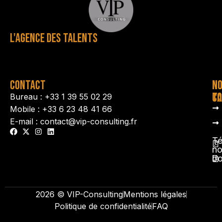
L'AGENCE DES TALENTS
CONTACT
N
N
TA
CO
Bureau : +33 1 39 55 02 29
Mobile : +33 6 23 48 41 66
E-mail : contact@vip-consulting.fr
Té
no
b
2026 © VIP-Consulting
Mentions légales
Politique de confidentialité
FAQ