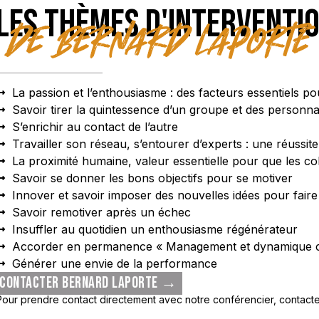
LES THÈMES D'INTERVENTIO
de Bernard Laporte
La passion et l’enthousiasme : des facteurs essentiels
Savoir tirer la quintessence d’un groupe et des personna
S’enrichir au contact de l’autre
Travailler son réseau, s’entourer d’experts : une réussit
La proximité humaine, valeur essentielle pour que les col
Savoir se donner les bons objectifs pour se motiver
Innover et savoir imposer des nouvelles idées pour fai
Savoir remotiver après un échec
Insuffler au quotidien un enthousiasme régénérateur
Accorder en permanence « Management et dynamique co
Générer une envie de la performance
CONTACTER BERNARD LAPORTE →
Pour prendre contact directement avec notre conférencier, contacte