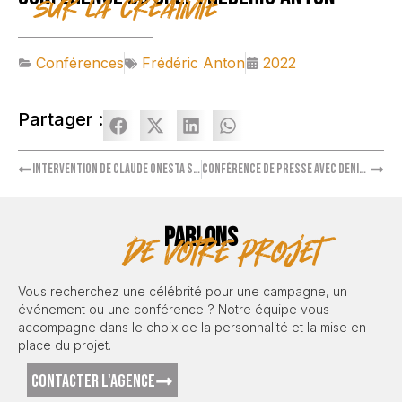
sur la créativité
Conférences
Frédéric Anton
2022
Partager :
Intervention de Claude Onesta sur le management
Conférence de presse avec Denis Brogniart parrain du Festival des Jardins
PARLONS
de votre projet
Vous recherchez une célébrité pour une campagne, un
événement ou une conférence ? Notre équipe vous
accompagne dans le choix de la personnalité et la mise en
place du projet.
CONTACTER L'AGENCE