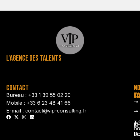
L'AGENCE DES TALENTS
CONTACT
N
N
TA
CO
Bureau : +33 1 39 55 02 29
Mobile : +33 6 23 48 41 66
E-mail : contact@vip-consulting.fr
Té
no
b