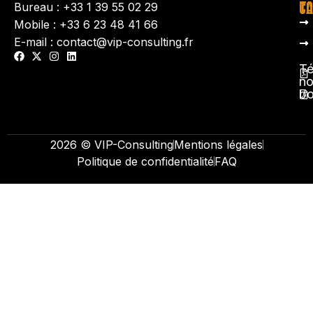
TA
CO
Bureau : +33 1 39 55 02 29
Mobile : +33 6 23 48 41 66
E-mail : contact@vip-consulting.fr
Té
no
b
2026 © VIP-Consulting
Mentions légales
Politique de confidentialité
FAQ