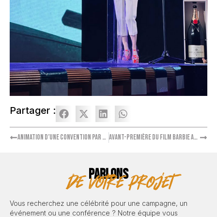
Partager :
Animation d’une convention par Anne-Laure Bonnet
Avant-Première du film Barbie avec Marie Papillon
PARLONS
de votre projet
Vous recherchez une célébrité pour une campagne, un
événement ou une conférence ? Notre équipe vous