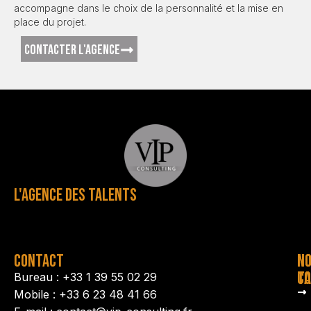
accompagne dans le choix de la personnalité et la mise en
place du projet.
CONTACTER L'AGENCE
L'AGENCE DES TALENTS
CONTACT
N
N
TA
CO
Bureau : +33 1 39 55 02 29
Mobile : +33 6 23 48 41 66