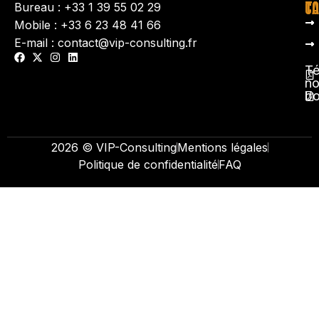
TA
CO
Bureau : +33 1 39 55 02 29
Mobile : +33 6 23 48 41 66
E-mail : contact@vip-consulting.fr
Té
no
b
2026 © VIP-Consulting
Mentions légales
Politique de confidentialité
FAQ