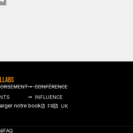
OLLABS
DORSEMENT
CONFÉRENCE
NTS
INFLUENCE
arger notre book
FR
UK
té
FAQ