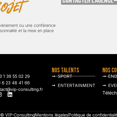
CONTACTER L'AGENCE
ojet
événement ou une conférence
onnalité et la mise en place
NOS TALENTS
NOS C
3 1 39 55 02 29
SPORT
EN
3 6 23 48 41 66
ENTERTAINMENT
EVE
tact@vip-consulting.fr
Téléch
© VIP-Consulting
Mentions légales
Politique de confidentiali