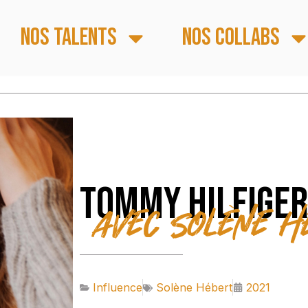
Nos talents
Nos collabs
Tommy Hilfige
avec Solène H
Influence
Solène Hébert
2021