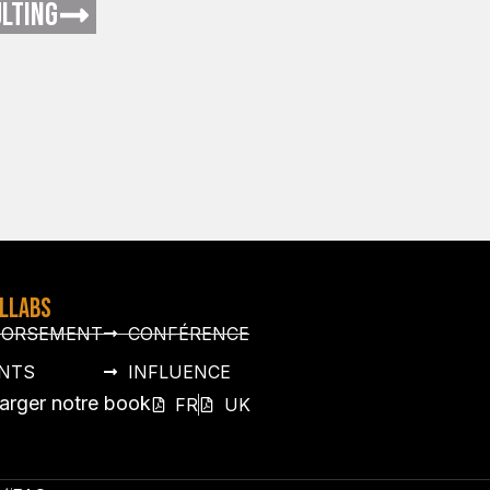
LTING
OLLABS
DORSEMENT
CONFÉRENCE
NTS
INFLUENCE
arger notre book
FR
UK