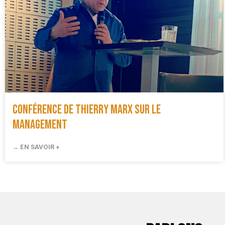
Conférence de Thierry Marx sur le
management
→ EN SAVOIR +